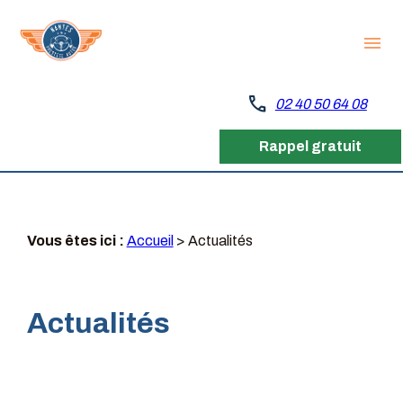
Panneau de gestion des cookies
menu
call
02 40 50 64 08
Rappel gratuit
Vous êtes ici :
Accueil
> Actualités
Actualités