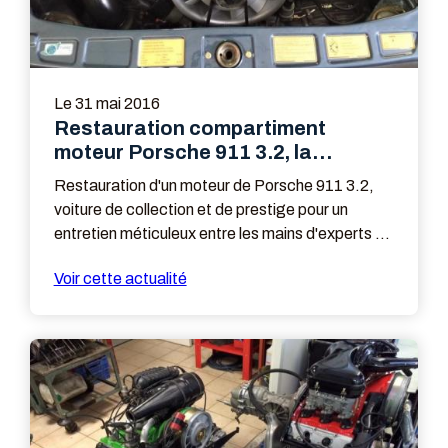
Le
31 mai 2016
Restauration compartiment
moteur Porsche 911 3.2, la
passion du travail bien fait
Restauration d'un moteur de Porsche 911 3.2,
voiture de collection et de prestige pour un
entretien méticuleux entre les mains d'experts de
notre équipe Nantes Prestige Autos, une bande
Voir cette actualité
de passionné pour du travail bien fait !