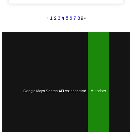
«
1
2
3
4
5
6
7
8
9
»
Autoriser
Google Maps Search API est désactivé.