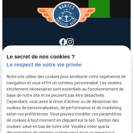
Le secret de nos cookies ?
call
Le respect de votre vie privée
02 40 50 64 08
Notre site utilise des cookies pour améliorer votre expérience de
3 Bis rue de la Baudinière
pin_drop
navigation et vous offrir un contenu personnalisé. Les cookies
44470 Thouaré-sur-Loire
strictement nécessaires sont essentiels au fonctionnement de
Lundi - Vendredi :
schedule
base de notre site et ne peuvent pas être désactivés.
09h00 - 12h00 | 14h00 - 18h30
Cependant, vous avez le choix d'activer ou de désactiver les
cookies de personnalisation, de performance et de marketing
selon vos préférences. Vous pouvez modifier vos paramètres
de cookies à tout moment en cliquant sur le lien 'Gestion des
Mentions
Politique de
Plan du
Gestion
cookies' situé en bas de notre site. Veuillez noter que la
légales
confidentialité
site
des
désactivation de certains cookies peut avoir un impact sur