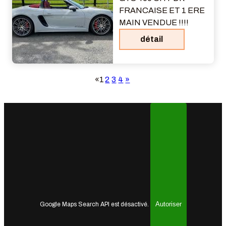
FRANCAISE ET 1 ERE
MAIN VENDUE !!!!
détail
«
1
2
3
4
»
Autoriser
Google Maps Search API est désactivé.