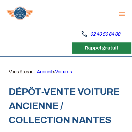
Panneau de gestion des cookies
menu
call
02 40 50 64 08
Rappel gratuit
Vous êtes ici :
Accueil
>
Voitures
DÉPÔT-VENTE VOITURE
ANCIENNE /
COLLECTION NANTES