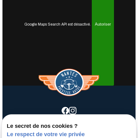
Autoriser
Google Maps Search API est désactivé.
Le secret de nos cookies ?
call
Le respect de votre vie privée
02 40 50 64 08