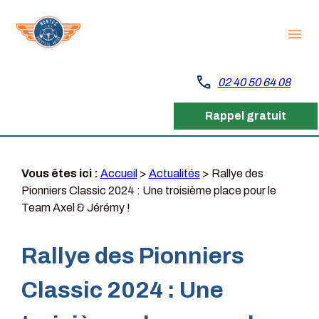
Panneau de gestion des cookies
menu
call
02 40 50 64 08
Rappel gratuit
Vous êtes ici :
Accueil
>
Actualités
> Rallye des
Pionniers Classic 2024 : Une troisième place pour le
Team Axel & Jérémy !
Rallye des Pionniers
Classic 2024 : Une