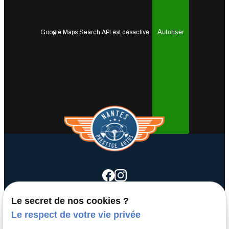
Autoriser
Google Maps Search API est désactivé.
Le secret de nos cookies ?
call
Le respect de votre vie privée
02 40 50 64 08