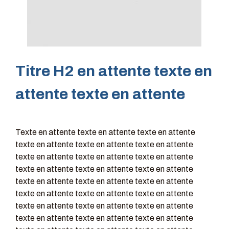
Titre H2 en attente texte en
attente texte en attente
Texte en attente texte en attente texte en attente
texte en attente texte en attente texte en attente
texte en attente texte en attente texte en attente
texte en attente texte en attente texte en attente
texte en attente texte en attente texte en attente
texte en attente texte en attente texte en attente
texte en attente texte en attente texte en attente
texte en attente texte en attente texte en attente