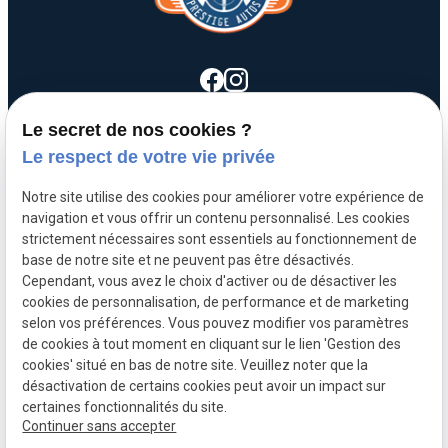
Le secret de nos cookies ?
call
Le respect de votre vie privée
02 40 50 64 08
Notre site utilise des cookies pour améliorer votre expérience de
3 Bis rue de la Baudinière
pin_drop
navigation et vous offrir un contenu personnalisé. Les cookies
44470 Thouaré-sur-Loire
strictement nécessaires sont essentiels au fonctionnement de
Lundi - Vendredi :
schedule
base de notre site et ne peuvent pas être désactivés.
09h00 - 12h00 | 14h00 - 18h30
Cependant, vous avez le choix d'activer ou de désactiver les
cookies de personnalisation, de performance et de marketing
selon vos préférences. Vous pouvez modifier vos paramètres
de cookies à tout moment en cliquant sur le lien 'Gestion des
Mentions
Politique de
Plan du
Gestion
cookies' situé en bas de notre site. Veuillez noter que la
légales
confidentialité
site
des
désactivation de certains cookies peut avoir un impact sur
cookies
certaines fonctionnalités du site.
Continuer sans accepter
SIRET :
79008865200025