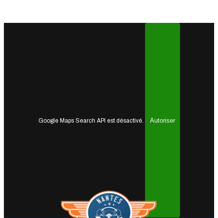
Autoriser
Google Maps Search API est désactivé.