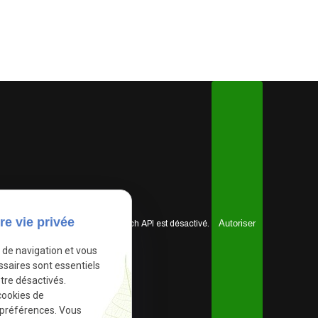
re vie privée
Autoriser
Google Maps Search API est désactivé.
e de navigation et vous
ssaires sont essentiels
tre désactivés.
cookies de
 préférences. Vous