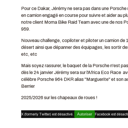
Pour ce Dakar, Jérémy ne sera pas dans une Porsche m
en camion engagé en course pour suivre et aider au pl
notre client Moma Bike Raid Team avec une de nos P
959.
Nouveau challenge, copiloter et piloter un camion de 
désert ainsi que dépanner des équipages, les sortir d
etc, etc
Mais soyez rassurer, le baquet de la Porsche n'est pas 
dès le 24 janvier Jérémy sera sur l'Africa Eco Race av
célèbre Porsche 964 DKR alias "Marguerite" et son a
Berrier
2025/2026 sur les chapeaux de roues !
Autoriser
X (formerly Twitter) est désactivé.
Facebook est désact