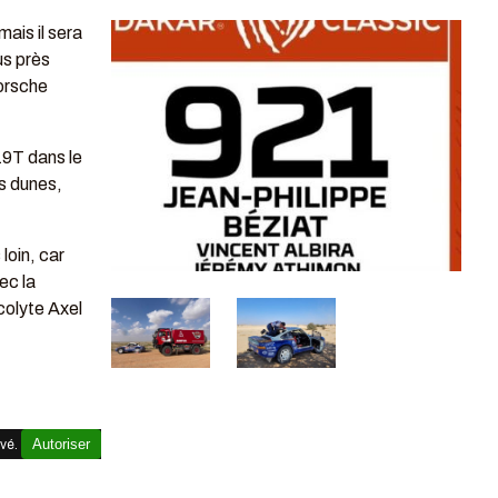
ais il sera
us près
orsche
19T dans le
es dunes,
loin, car
ec la
colyte Axel
Autoriser
ivé.