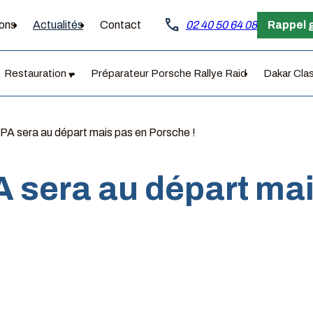
call
ions
Actualités
Contact
02 40 50 64 08
Rappel 
Restauration
Préparateur Porsche Rallye Raid
Dakar Cla
PA sera au départ mais pas en Porsche !
A sera au départ ma