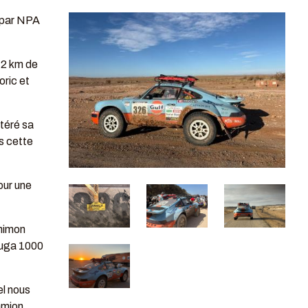
 par NPA
72 km de
oric et
itéré sa
s cette
our une
thimon
ouga 1000
el nous
camion