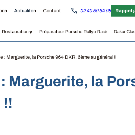
call
ions
Actualités
Contact
02 40 50 64 08
Rappel 
Restauration
Préparateur Porsche Rallye Raid
Dakar Cla
e : Marguerite, la Porsche 964 DKR, 6ème au général !!
: Marguerite, la Po
!!