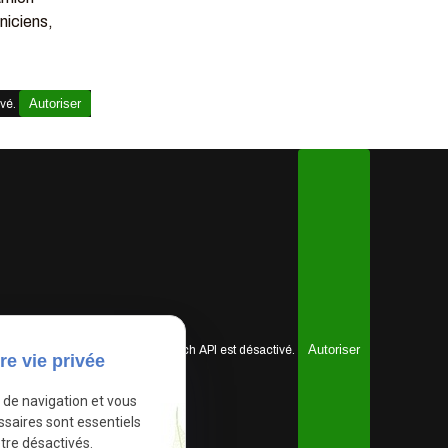
niciens,
Autoriser
ivé.
Autoriser
Google Maps Search API est désactivé.
re vie privée
e de navigation et vous
ssaires sont essentiels
tre désactivés.