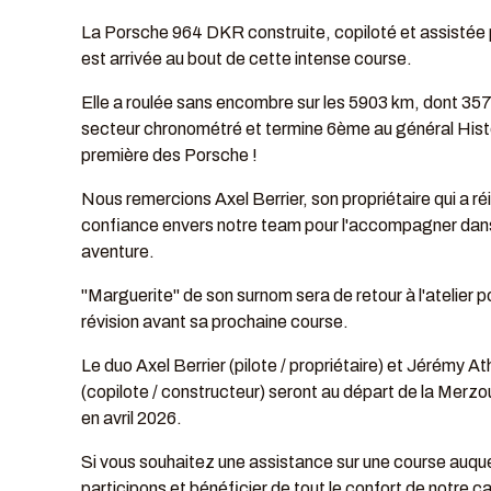
La Porsche 964 DKR construite, copiloté et assistée
est arrivée au bout de cette intense course.
Elle a roulée sans encombre sur les 5903 km, dont 35
secteur chronométré et termine 6ème au général Hist
première des Porsche !
Nous remercions Axel Berrier, son propriétaire qui a ré
confiance envers notre team pour l'accompagner dan
aventure.
"Marguerite" de son surnom sera de retour à l'atelier p
révision avant sa prochaine course.
Le duo Axel Berrier (pilote / propriétaire) et Jérémy A
(copilote / constructeur) seront au départ de la Merz
en avril 2026.
Si vous souhaitez une assistance sur une course auqu
participons et bénéficier de tout le confort de notre 